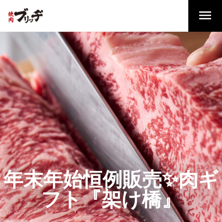
年末年始恒例販売✨肉ギ
フト『架け橋』