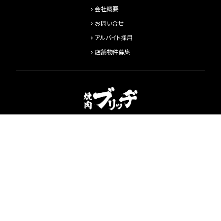
会社概要
お問い合せ
アルバイト採用
店舗物件募集
運営会社
株式会社ジンクル
〒353-0004
埼玉県志木市本町5-21-13
048-487-9373
©JICLE ALL RIGHTS RESERVED.